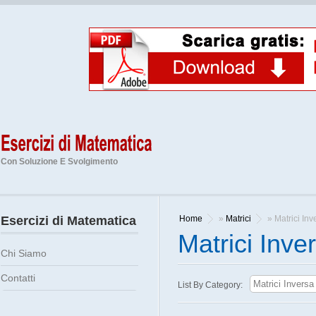
Con Soluzione E Svolgimento
Esercizi di Matematica
Home
»
Matrici
» Matrici Inv
Matrici Inve
Chi Siamo
Contatti
List By Category: