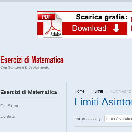
Con Soluzione E Svolgimento
Esercizi di Matematica
Home
»
Limiti
» Limiti Asintot
Limiti Asintot
Chi Siamo
Contatti
List By Category: