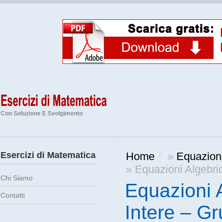
Con Soluzione E Svolgimento
Esercizi di Matematica
Home
»
Equazion
» Equazioni Algebri
Chi Siamo
Equazioni 
Contatti
Intere – Gr