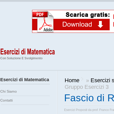
Con Soluzione E Svolgimento
Esercizi di Matematica
Home
»
Esercizi 
Gruppo Esercizi 3
Chi Siamo
Fascio di R
Contatti
Esercizi Proposti da
prof. Franco Fr