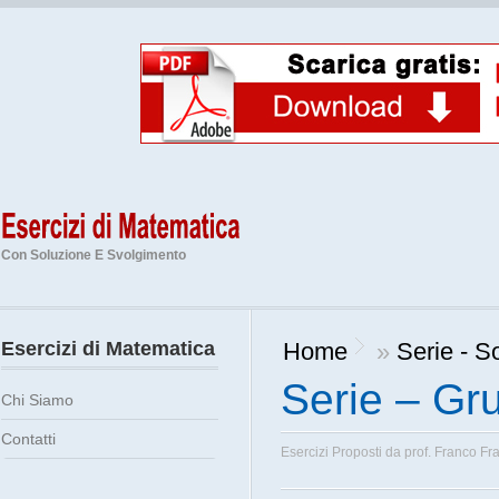
Con Soluzione E Svolgimento
Esercizi di Matematica
Home
»
Serie - S
Serie – Gru
Chi Siamo
Contatti
Esercizi Proposti da
prof. Franco Fr