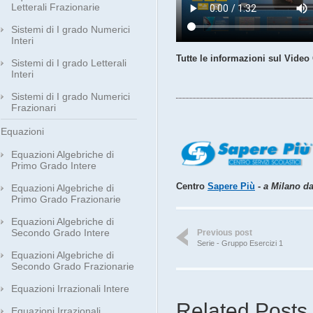
Letterali Frazionarie
Sistemi di I grado Numerici
Interi
Tutte le informazioni sul Video
Sistemi di I grado Letterali
Interi
Sistemi di I grado Numerici
Frazionari
Equazioni
Equazioni Algebriche di
Primo Grado Intere
Centro
Sapere Più
-
a Milano dal
Equazioni Algebriche di
Primo Grado Frazionarie
Equazioni Algebriche di
Secondo Grado Intere
Previous post
Serie - Gruppo Esercizi 1
Equazioni Algebriche di
Secondo Grado Frazionarie
Equazioni Irrazionali Intere
Related Posts
Equazioni Irrazionali